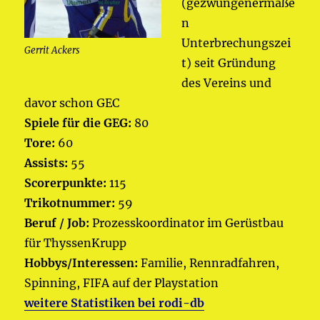
(gezwungenermaße
n
Unterbrechungszei
Gerrit Ackers
t) seit Gründung
des Vereins und
davor schon GEC
Spiele für die GEG:
80
Tore:
60
Assists:
55
Scorerpunkte:
115
Trikotnummer:
59
Beruf / Job:
Prozesskoordinator im Gerüstbau
für ThyssenKrupp
Hobbys/Interessen:
Familie, Rennradfahren,
Spinning, FIFA auf der Playstation
weitere Statistiken bei rodi-db