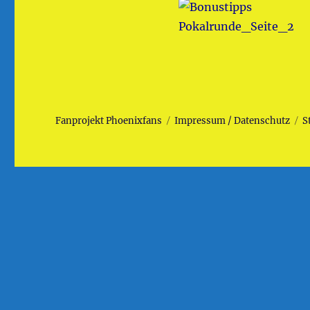
Fanprojekt Phoenixfans
Impressum / Datenschutz
S