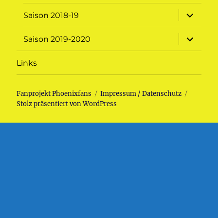
Unterme
Saison 2018-19
öffnen
Unterme
Saison 2019-2020
öffnen
Links
Fanprojekt Phoenixfans
Impressum / Datenschutz
Stolz präsentiert von WordPress