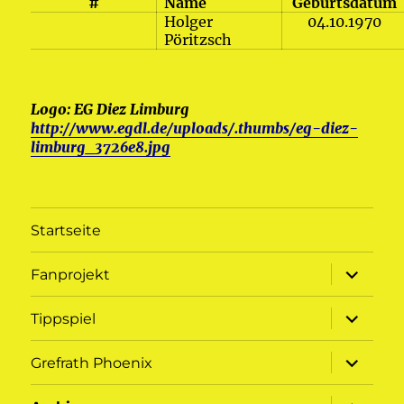
#
Name
Geburtsdatum
Holger
04.10.1970
Pöritzsch
Logo: EG Diez Limburg
http://www.egdl.de/uploads/.thumbs/eg-diez-
limburg_3726e8.jpg
Startseite
Unterme
Fanprojekt
öffnen
Unterme
Tippspiel
öffnen
Unterme
Grefrath Phoenix
öffnen
Unterme