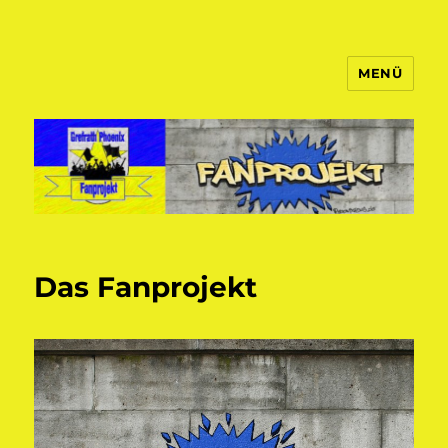
MENÜ
Fanprojekt Phoenixfans
Das Fanprojekt