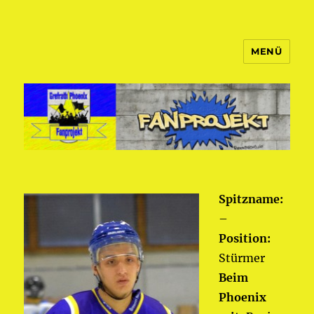
MENÜ
Fanprojekt Phoenixfans
Spitzname:
–
Position:
Stürmer
Beim
Phoenix