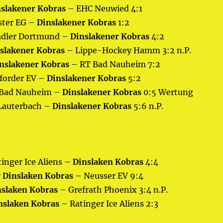
slakener Kobras
– EHC Neuwied 4:1
ester EG –
Dinslakener Kobras
1:2
isadler Dortmund –
Dinslakener Kobras
4:2
slakener Kobras
– Lippe-Hockey Hamm 3:2 n.P.
nslakener Kobras
– RT Bad Nauheim 7:2
rforder EV –
Dinslakener Kobras
5:2
T Bad Nauheim –
Dinslakener Kobras
0:5 Wertung
 Lauterbach –
Dinslakener Kobras
5:6 n.P.
tinger Ice Aliens –
Dinslaken Kobras
4:4
r
Dinslaken Kobras
– Neusser EV 9:4
nslaken Kobras
– Grefrath Phoenix 3:4 n.P.
nslaken Kobras
– Ratinger Ice Aliens 2:3