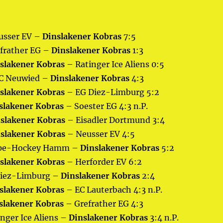
eusser EV –
Dinslakener Kobras
7:5
efrather EG –
Dinslakener Kobras
1:3
slakener Kobras
– Ratinger Ice Aliens 0:5
HC Neuwied –
Dinslakener Kobras
4:3
slakener Kobras
– EG Diez-Limburg 5:2
slakener Kobras
– Soester EG 4:3 n.P.
slakener Kobras
– Eisadler Dortmund 3:4
slakener Kobras
– Neusser EV 4:5
Lippe-Hockey Hamm –
Dinslakener Kobras
5:2
slakener Kobras
– Herforder EV 6:2
 Diez-Limburg –
Dinslakener Kobras
2:4
slakener Kobras
– EC Lauterbach 4:3 n.P.
slakener Kobras
– Grefrather EG 4:3
inger Ice Aliens –
Dinslakener Kobras
3:4 n.P.