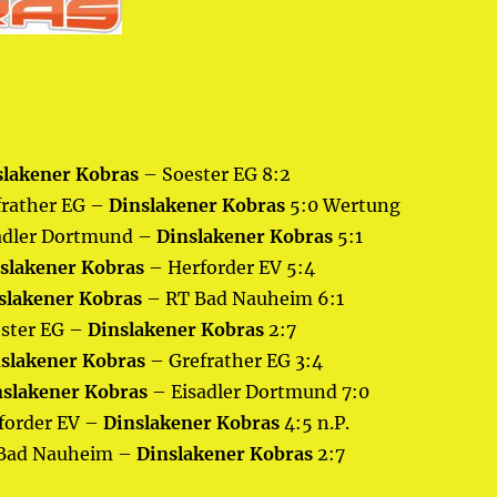
slakener Kobras
– Soester EG 8:2
efrather EG –
Dinslakener Kobras
5:0 Wertung
isadler Dortmund –
Dinslakener Kobras
5:1
slakener Kobras
– Herforder EV 5:4
slakener Kobras
– RT Bad Nauheim 6:1
ester EG –
Dinslakener Kobras
2:7
slakener Kobras
– Grefrather EG 3:4
nslakener Kobras
– Eisadler Dortmund 7:0
rforder EV –
Dinslakener Kobras
4:5 n.P.
T Bad Nauheim –
Dinslakener Kobras
2:7