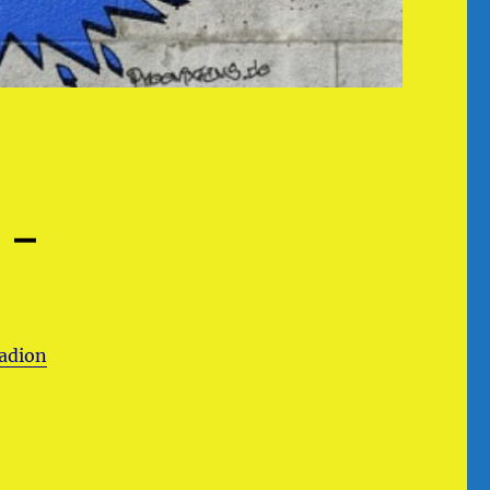
 –
adion