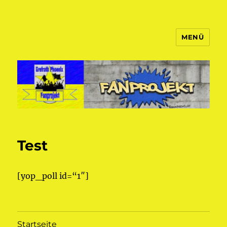
MENÜ
Fanprojekt Phoenixfans
Test
[yop_poll id=“1″]
Startseite