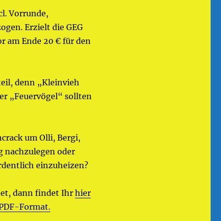
l. Vorrunde,
gen. Erzielt die GEG
or am Ende 20 € für den
eil, denn „Kleinvieh
er „Feuervögel“ sollten
crack um Olli, Bergi,
ng nachzulegen oder
rdentlich einzuheizen?
et, dann findet Ihr
hier
 PDF-Format.