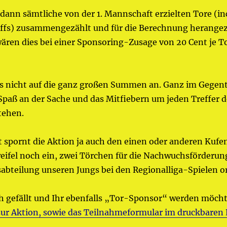
nn sämtliche von der 1. Mannschaft erzielten Tore (inc
fs) zusammengezählt und für die Berechnung herangezo
 wären dies bei einer Sponsoring-Zusage von 20 Cent je T
s nicht auf die ganz großen Summen an. Ganz im Gegent
paß an der Sache und das Mitfiebern um jeden Treffer d
tehen.
t spornt die Aktion ja auch den einen oder anderen Kufen
weifel noch ein, zwei Törchen für die Nachwuchsförderu
abteilung unseren Jungs bei den Regionalliga-Spielen o
h gefällt und Ihr ebenfalls „Tor-Sponsor“ werden möcht
ur Aktion, sowie das Teilnahmeformular im druckbaren