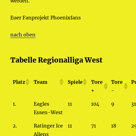
werden.
Euer Fanprojekt Phoenixfans
nach oben
Tabelle Regionalliga West
Platz
Team
Spiele
Tore
Tore
P
+
-
1.
Eagles
11
104
9
3
Essen-West
2.
Ratinger Ice
11
71
18
2
Aliens