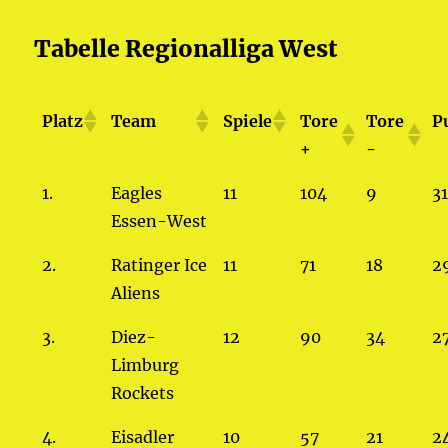
Tabelle Regionalliga West
Platz
Team
Spiele
Tore
Tore
P
+
-
1.
Eagles
11
104
9
3
Essen-West
2.
Ratinger Ice
11
71
18
2
Aliens
3.
Diez-
12
90
34
2
Limburg
Rockets
4.
Eisadler
10
57
21
2