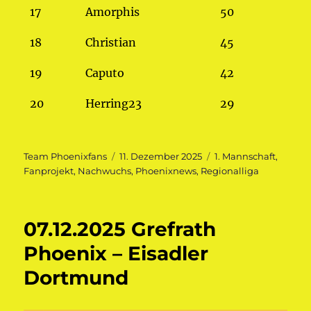
17
Amorphis
50
18
Christian
45
19
Caputo
42
20
Herring23
29
Autor
Veröffentlicht
Kategorien
Team Phoenixfans
11. Dezember 2025
1. Mannschaft
,
am
Fanprojekt
,
Nachwuchs
,
Phoenixnews
,
Regionalliga
07.12.2025 Grefrath
Phoenix – Eisadler
Dortmund