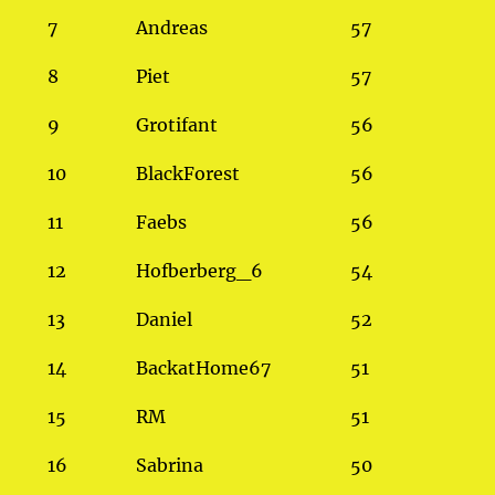
7
Andreas
57
8
Piet
57
9
Grotifant
56
10
BlackForest
56
11
Faebs
56
12
Hofberberg_6
54
13
Daniel
52
14
BackatHome67
51
15
RM
51
16
Sabrina
50