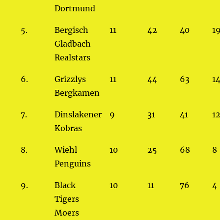
Dortmund
5.
Bergisch
11
42
40
1
Gladbach
Realstars
6.
Grizzlys
11
44
63
1
Bergkamen
7.
Dinslakener
9
31
41
1
Kobras
8.
Wiehl
10
25
68
8
Penguins
9.
Black
10
11
76
4
Tigers
Moers