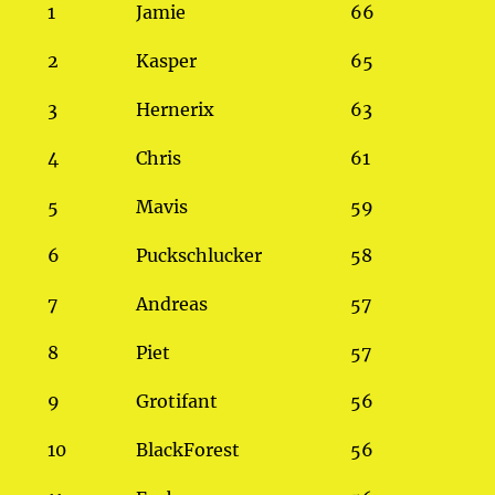
1
Jamie
66
2
Kasper
65
3
Hernerix
63
4
Chris
61
5
Mavis
59
6
Puckschlucker
58
7
Andreas
57
8
Piet
57
9
Grotifant
56
10
BlackForest
56