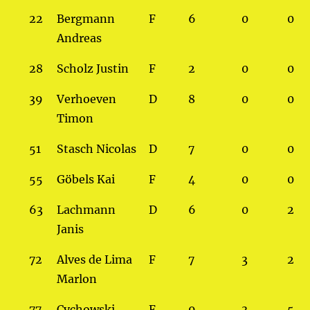
22
Bergmann
F
6
0
0
Andreas
28
Scholz Justin
F
2
0
0
39
Verhoeven
D
8
0
0
Timon
51
Stasch Nicolas
D
7
0
0
55
Göbels Kai
F
4
0
0
63
Lachmann
D
6
0
2
Janis
72
Alves de Lima
F
7
3
2
Marlon
77
Cychowski
F
9
3
5