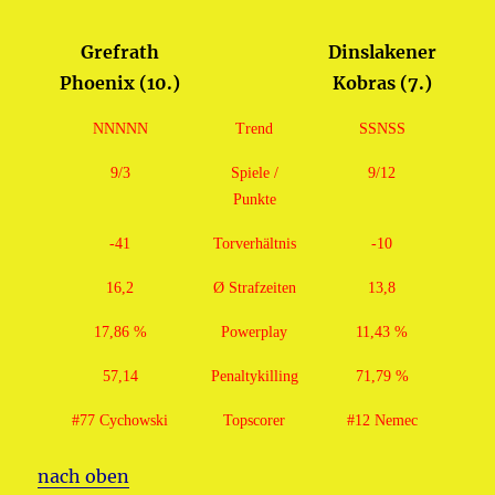
Grefrath
Dinslakener
Phoenix (10.)
Kobras (7.)
NNNNN
Trend
SSNSS
9/3
Spiele /
9/12
Punkte
-41
Torverhältnis
-10
16,2
Ø Strafzeiten
13,8
17,86 %
Powerplay
11,43 %
57,14
Penaltykilling
71,79 %
#77 Cychowski
Topscorer
#12 Nemec
nach oben