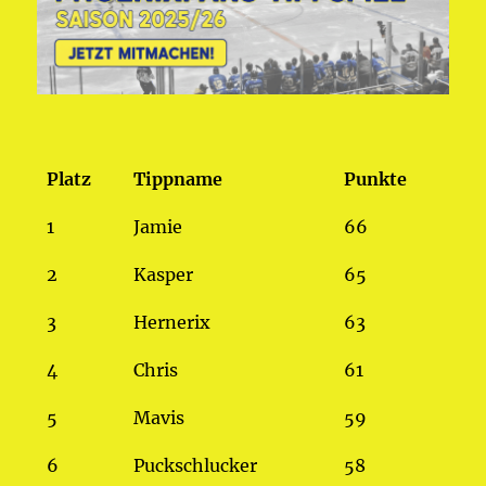
Platz
Tippname
Punkte
1
Jamie
66
2
Kasper
65
3
Hernerix
63
4
Chris
61
5
Mavis
59
6
Puckschlucker
58