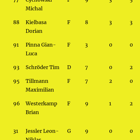
Michal
88
Kielbasa
F
8
3
3
Dorian
91
Pinna Gian-
F
3
0
0
Luca
93
Schröder Tim
D
7
0
2
95
Tillmann
F
7
2
0
Maximilian
96
Westerkamp
F
9
1
2
Brian
31
Jessler Leon-
G
9
0
0
Niklas