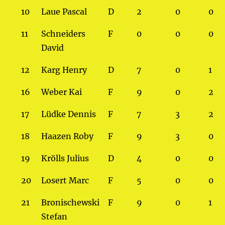
10
Laue Pascal
D
2
0
0
11
Schneiders
F
0
0
0
David
12
Karg Henry
D
7
0
1
16
Weber Kai
F
9
0
2
17
Lüdke Dennis
F
7
3
2
18
Haazen Roby
F
9
3
0
19
Krölls Julius
D
4
0
0
20
Losert Marc
F
5
0
0
21
Bronischewski
F
9
0
1
Stefan