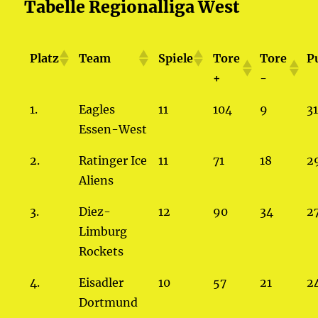
Tabelle Regionalliga West
Platz
Team
Spiele
Tore
Tore
P
+
-
1.
Eagles
11
104
9
3
Essen-West
2.
Ratinger Ice
11
71
18
2
Aliens
3.
Diez-
12
90
34
2
Limburg
Rockets
4.
Eisadler
10
57
21
2
Dortmund