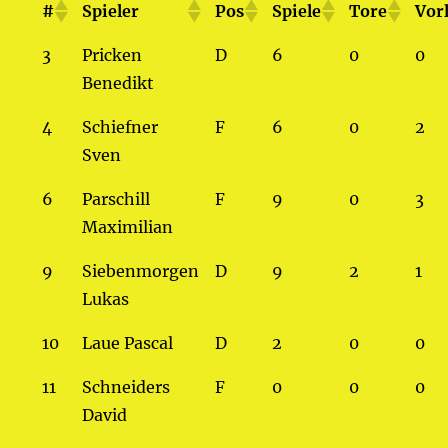
#
Spieler
Pos
Spiele
Tore
Vorl
3
Pricken
D
6
0
0
Benedikt
4
Schiefner
F
6
0
2
Sven
6
Parschill
F
9
0
3
Maximilian
9
Siebenmorgen
D
9
2
1
Lukas
10
Laue Pascal
D
2
0
0
11
Schneiders
F
0
0
0
David