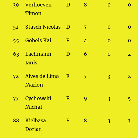
39
Verhoeven
D
8
0
0
Timon
51
Stasch Nicolas
D
7
0
0
55
Göbels Kai
F
4
0
0
63
Lachmann
D
6
0
2
Janis
72
Alves de Lima
F
7
3
2
Marlon
77
Cychowski
F
9
3
5
Michal
88
Kielbasa
F
8
3
3
Dorian