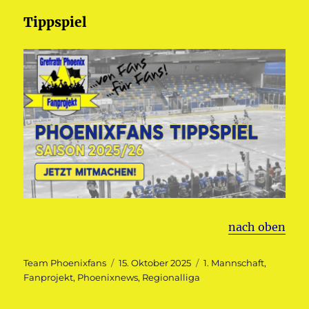
Tippspiel
nach oben
Autor
Veröffentlicht
Kategorien
Team Phoenixfans
15. Oktober 2025
1. Mannschaft
,
am
Fanprojekt
,
Phoenixnews
,
Regionalliga