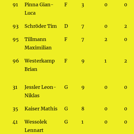
91
Pinna Gian-
F
3
0
0
Luca
93
Schröder Tim
D
7
0
2
95
Tillmann
F
7
2
0
Maximilian
96
Westerkamp
F
9
1
2
Brian
31
Jessler Leon-
G
9
0
0
Niklas
35
Kaiser Mathis
G
8
0
0
41
Wessolek
G
1
0
0
Lennart