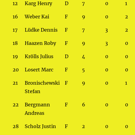
12
Karg Henry
D
7
0
1
16
Weber Kai
F
9
0
2
17
Lüdke Dennis
F
7
3
2
18
Haazen Roby
F
9
3
0
19
Krölls Julius
D
4
0
0
20
Losert Marc
F
5
0
0
21
Bronischewski
F
9
0
1
Stefan
22
Bergmann
F
6
0
0
Andreas
28
Scholz Justin
F
2
0
0