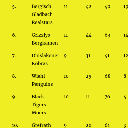
5.
Bergisch
11
42
40
1
Gladbach
Realstars
6.
Grizzlys
11
44
63
1
Bergkamen
7.
Dinslakener
9
31
41
1
Kobras
8.
Wiehl
10
25
68
8
Penguins
9.
Black
10
11
76
4
Tigers
Moers
10.
Grefrath
9
20
61
3