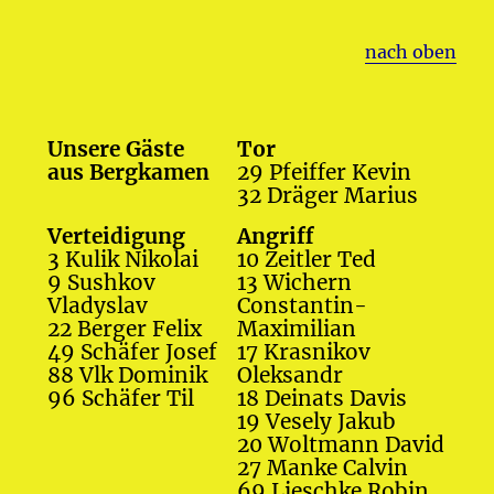
nach oben
Unsere Gäste
Tor
aus Bergkamen
29 Pfeiffer Kevin
32 Dräger Marius
Verteidigung
Angriff
3 Kulik Nikolai
10 Zeitler Ted
9 Sushkov
13 Wichern
Vladyslav
Constantin-
22 Berger Felix
Maximilian
49 Schäfer Josef
17 Krasnikov
88 Vlk Dominik
Oleksandr
96 Schäfer Til
18 Deinats Davis
19 Vesely Jakub
20 Woltmann David
27 Manke Calvin
69 Lieschke Robin