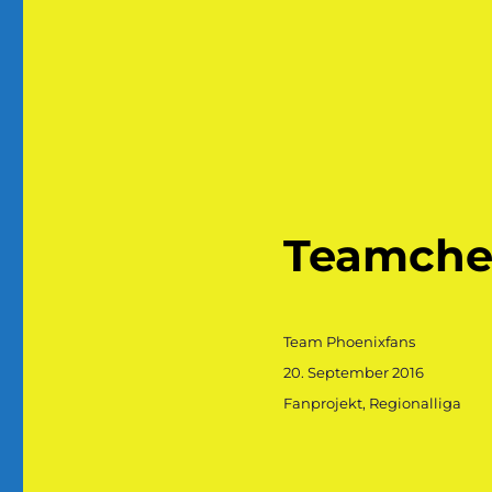
Teamchec
Autor
Team Phoenixfans
Veröffentlicht
20. September 2016
am
Kategorien
Fanprojekt
,
Regionalliga