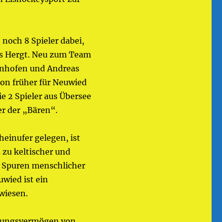
och 8 Spieler dabei,
ns Hergt. Neu zum Team
enhofen und Andreas
hon früher für Neuwied
ie 2 Spieler aus Übersee
r der „Bären“.
einufer gelegen, ist
 zu keltischer und
en Spuren menschlicher
uwied ist ein
wiesen.
ssungsvermögen von