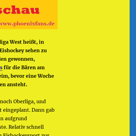
iga West heißt, in
 Eishockey sehen zu
elen gewonnen,
es
für die Bären am
eim, bevor eine Woche
en ansteht.
 noch Oberliga, und
st eingeplant. Dann gab
ein aufgrund
e. Relativ schnell
n Eishockeysport zur