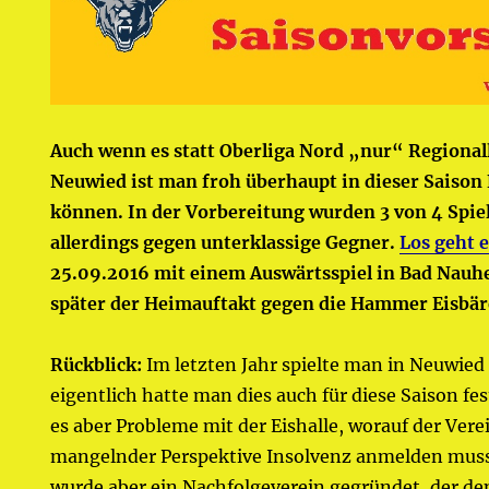
Auch wenn es statt O
berliga Nord
„nur“ Regionall
Neuwied ist man froh überhaupt in dieser Saison
können. In der Vorbereitung wurden 3 von 4 Spi
allerdings gegen unterklassige Gegner.
Los geht 
25.09.2016 mit einem Auswärtsspiel in Bad Nauh
später der Heimauftakt gegen die Hammer Eisbär
Rückblick:
Im letzten Jahr spielte man in Neuwied
eigentlich hatte man dies auch für diese Saison fe
es aber Probleme mit der Eishalle, worauf der Ver
mangelnder Perspektive Insolvenz anmelden musst
wurde aber ein Nachfolgeverein gegründet, der de