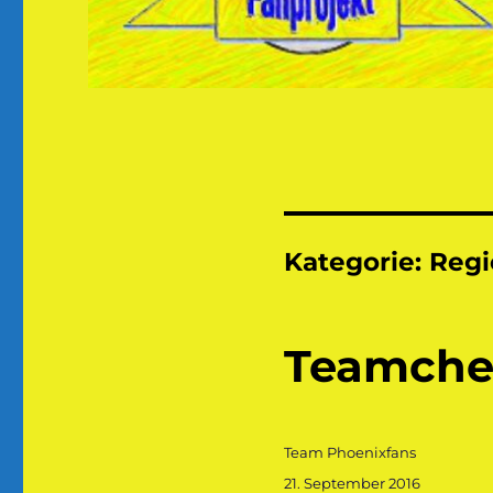
Kategorie:
Regi
Teamche
Autor
Team Phoenixfans
Veröffentlicht
21. September 2016