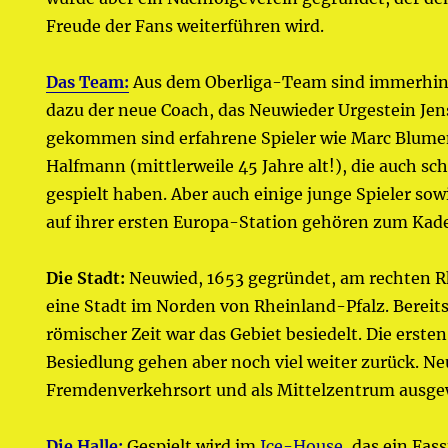
Freude der Fans weiterführen wird.
Das Team:
Aus dem Oberliga-Team sind immerhin n
dazu der neue Coach, das Neuwieder Urgestein Je
gekommen sind erfahrene Spieler wie Marc Blum
Halfmann (mittlerweile 45 Jahre alt!), die auch sc
gespielt haben. Aber auch einige junge Spieler sow
auf ihrer ersten Europa-Station gehören zum Kade
Die Stadt:
Neuwied, 1653 gegründet, am rechten Rh
eine Stadt im Norden von Rheinland-Pfalz. Bereits
römischer Zeit war das Gebiet besiedelt. Die erst
Besiedlung gehen aber noch viel weiter zurück. Ne
Fremdenverkehrsort und als Mittelzentrum ausge
Die Halle:
Gespielt wird im
Ice-House
, das ein Fa