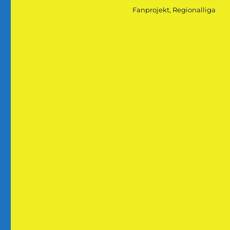
am
Kategorien
Fanprojekt
,
Regionalliga