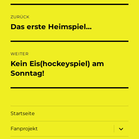
Beitragsnavigation
ZURÜCK
Das erste Heimspiel…
Vorheriger
Beitrag:
WEITER
Kein Eis(hockeyspiel) am
Nächster
Beitrag:
Sonntag!
Startseite
Unterme
Fanprojekt
öffnen