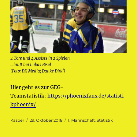
2 Tore und 4 Assists in 2 Spielen.
…läuft bei Lukas Bisel
(Foto: DK Media; Danke Dirk!)
Hier geht es zur GEG-
Teamstatistik:
https://phoenixfans.de/statisti
kphoenix/
Autor
Veröffentlicht
Kategorien
Kasper
29. Oktober 2018
1. Mannschaft
,
Statistik
am