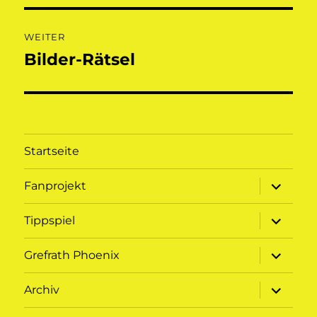
WEITER
Bilder-Rätsel
Nächster
Beitrag:
Startseite
Unterme
Fanprojekt
öffnen
Unterme
Tippspiel
öffnen
Unterme
Grefrath Phoenix
öffnen
Unterme
Archiv
öffnen