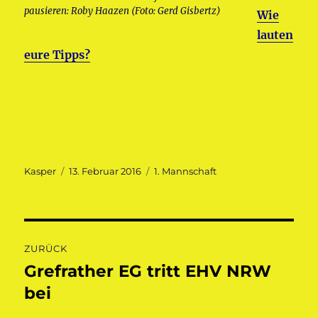
pausieren: Roby Haazen (Foto: Gerd Gisbertz)
Wie
lauten
eure Tipps?
Autor
Veröffentlicht
Kategorien
Kasper
13. Februar 2016
1. Mannschaft
am
Beitragsnavigation
ZURÜCK
Grefrather EG tritt EHV NRW
Vorheriger
Beitrag:
bei