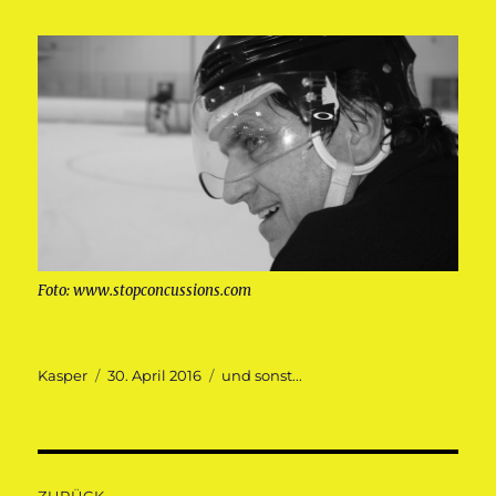
Foto: www.stopconcussions.com
Autor
Veröffentlicht
Kategorien
Kasper
30. April 2016
und sonst...
am
Beitragsnavigation