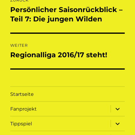
ZURÜCK
Persönlicher Saisonrückblick –
Vorheriger
Beitrag:
Teil 7: Die jungen Wilden
WEITER
Regionalliga 2016/17 steht!
Nächster
Beitrag:
Startseite
Unterme
Fanprojekt
öffnen
Unterme
Tippspiel
öffnen