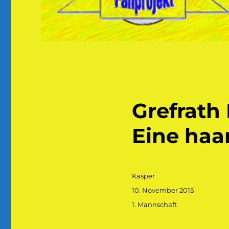
Grefrath
Eine haa
Autor
Kasper
Veröffentlicht
10. November 2015
am
Kategorien
1. Mannschaft