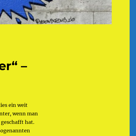
r“ –
ies ein weit
unter, wenn man
 geschafft hat.
 sogenannten