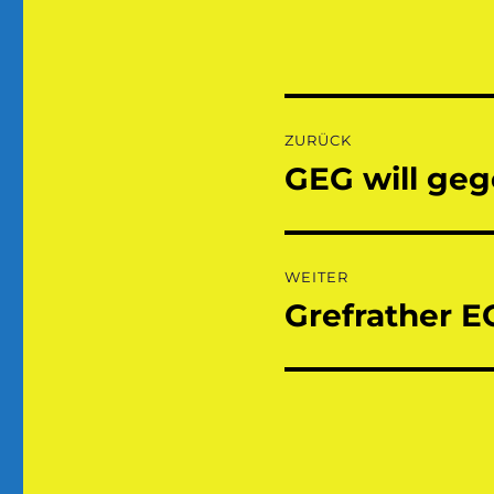
Beitragsnaviga
ZURÜCK
GEG will geg
Vorheriger
Beitrag:
WEITER
Grefrather E
Nächster
Beitrag: