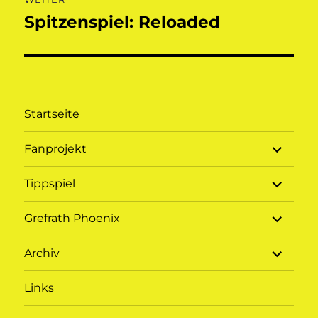
Spitzenspiel: Reloaded
Nächster
Beitrag:
Startseite
Unterme
Fanprojekt
öffnen
Unterme
Tippspiel
öffnen
Unterme
Grefrath Phoenix
öffnen
Unterme
Archiv
öffnen
Links