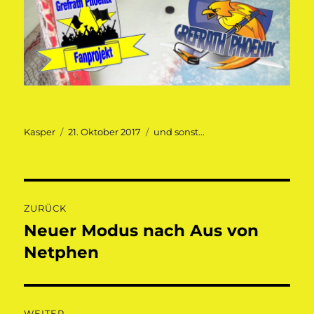
Autor
Veröffentlicht
Kategorien
Kasper
21. Oktober 2017
und sonst...
am
Beitragsnavigation
ZURÜCK
Neuer Modus nach Aus von
Vorheriger
Beitrag:
Netphen
WEITER