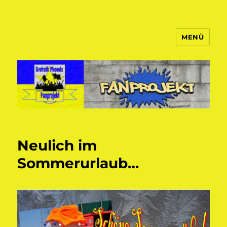
MENÜ
Fanprojekt Phoenixfans
Neulich im
Sommerurlaub…