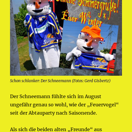
Schon schlanker: Der Schneemann (Fotos: Gerd Gisbertz)
Der Schneemann fühlte sich im August
ungefähr genau so wohl, wie der „Feuervogel“
seit der Abtauparty nach Saisonende.
Als sich die beiden alten „Freunde“ aus