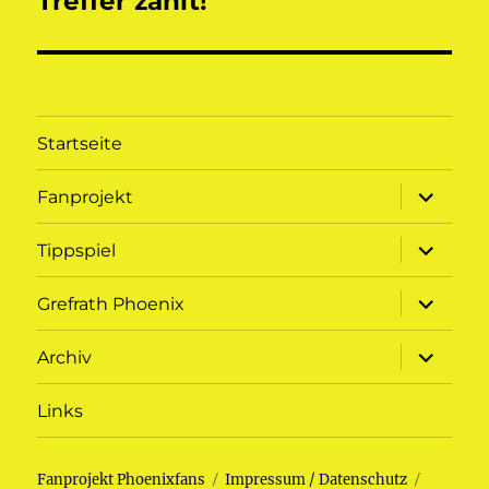
Treffer zählt!
Startseite
Unterme
Fanprojekt
öffnen
Unterme
Tippspiel
öffnen
Unterme
Grefrath Phoenix
öffnen
Unterme
Archiv
öffnen
Links
Fanprojekt Phoenixfans
Impressum / Datenschutz