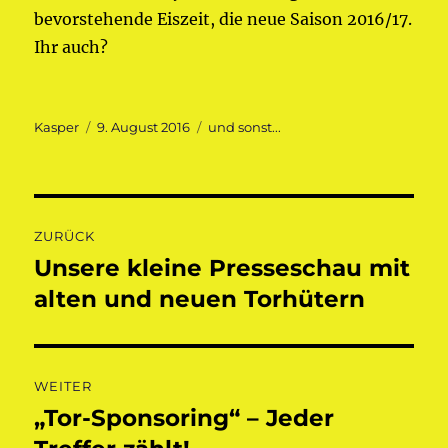
bevorstehende Eiszeit, die neue Saison 2016/17.
Ihr auch?
Autor
Veröffentlicht
Kategorien
Kasper
9. August 2016
und sonst...
am
Beitragsnavigation
ZURÜCK
Unsere kleine Presseschau mit
Vorheriger
Beitrag:
alten und neuen Torhütern
WEITER
„Tor-Sponsoring“ – Jeder
Nächster
Beitrag: