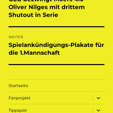
Beitrag:
Oliver Nilges mit drittem
Shutout in Serie
WEITER
Spielankündigungs-Plakate für
Nächster
Beitrag:
die 1.Mannschaft
Startseite
Unterme
Fanprojekt
öffnen
Unterme
Tippspiel
öffnen