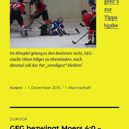
geht’s
zur
Tippa
bgabe
Im Hinspiel gelang es den Realstars nicht, GEG-
Goalie Oliver Nilges zu überwinden. Auch
diesmal soll das Tor „vernilgest“ bleiben!
Autor
Veröffentlicht
Kategorien
Kasper
1. Dezember 2015
1. Mannschaft
am
Beitragsnavigation
ZURÜCK
GEG bezwingt Moers 4:0 –
Vorheriger