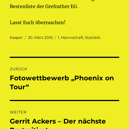
Bestenliste der Grefrather EG.
Lasst Euch überraschen!
Autor
Veröffentlicht
Kategorien
Kasper
20. März 2016
1. Mannschaft
,
Statistik
am
Beitragsnavigation
ZURÜCK
Fotowettbewerb „Phoenix on
Vorheriger
Beitrag:
Tour“
WEITER
Gerrit Ackers – Der nächste
Nächster
Beitrag: