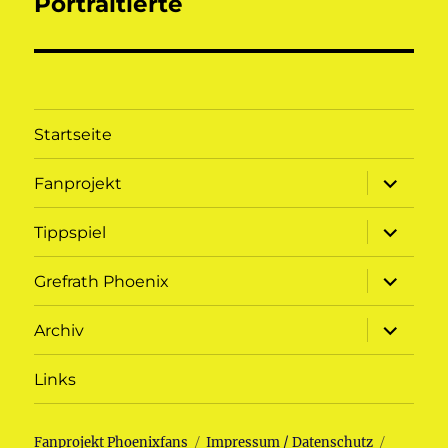
Portraitierte
Startseite
Unterme
Fanprojekt
öffnen
Unterme
Tippspiel
öffnen
Unterme
Grefrath Phoenix
öffnen
Unterme
Archiv
öffnen
Links
Fanprojekt Phoenixfans
Impressum / Datenschutz