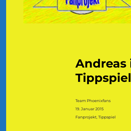
Andreas 
Tippspie
Autor
Team Phoenixfans
Veröffentlicht
19. Januar 2015
am
Kategorien
Fanprojekt
,
Tippspiel