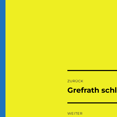
Beitragsnaviga
ZURÜCK
Grefrath sch
Vorheriger
Beitrag:
WEITER