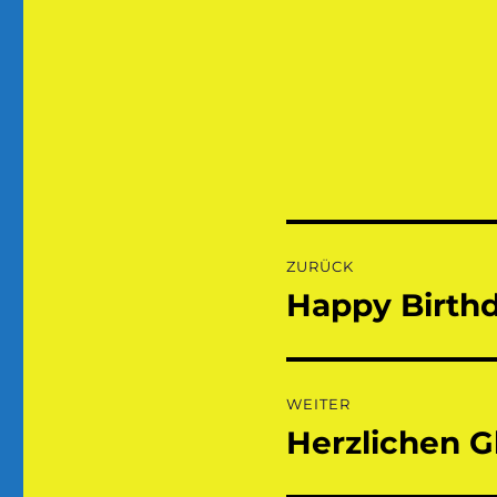
Beitragsnaviga
ZURÜCK
Happy Birthda
Vorheriger
Beitrag:
WEITER
Herzlichen G
Nächster
Beitrag: