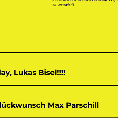
EHC Neuwied)
tion
y, Lukas Bisel!!!!
lückwunsch Max Parschill