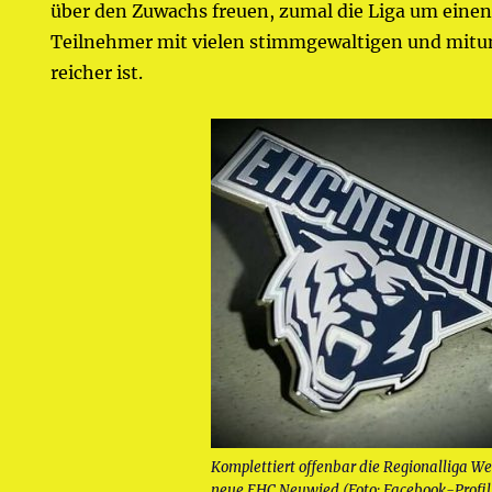
über den Zuwachs freuen, zumal die Liga um einen
Teilnehmer mit vielen stimmgewaltigen und mitun
reicher ist.
Komplettiert offenbar die Regionalliga We
neue EHC Neuwied (Foto: Facebook-Profil