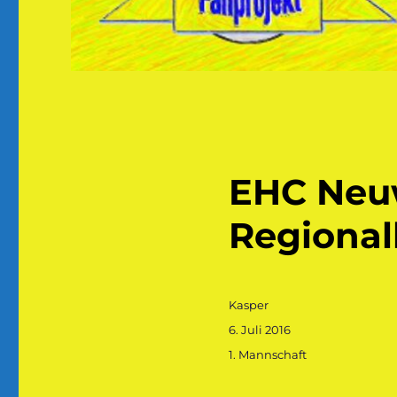
EHC Neuw
Regional
Autor
Kasper
Veröffentlicht
6. Juli 2016
am
Kategorien
1. Mannschaft