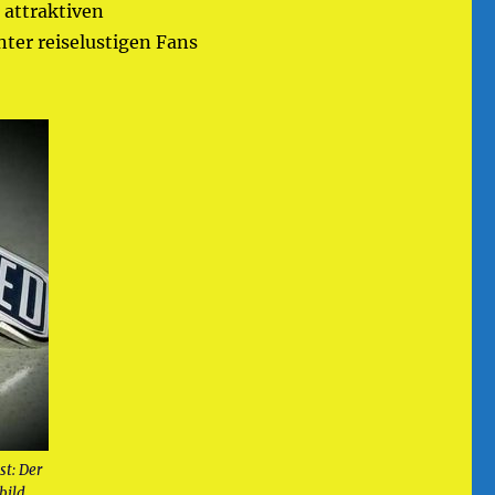
 attraktiven
ter reiselustigen Fans
st: Der
bild