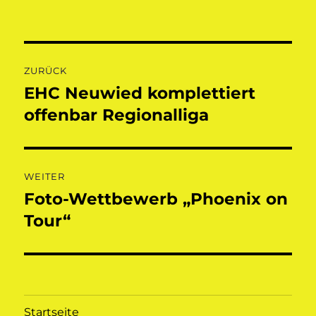
am
Beitragsnavigation
ZURÜCK
EHC Neuwied komplettiert
Vorheriger
Beitrag:
offenbar Regionalliga
WEITER
Foto-Wettbewerb „Phoenix on
Nächster
Beitrag:
Tour“
Startseite