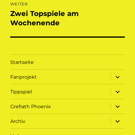
WEITER
Zwei Topspiele am
Nächster
Beitrag:
Wochenende
Startseite
Unterme
Fanprojekt
öffnen
Unterme
Tippspiel
öffnen
Unterme
Grefrath Phoenix
öffnen
Unterme
Archiv
öffnen