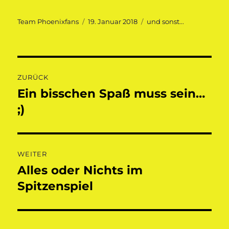
Autor
Veröffentlicht
Kategorien
Team Phoenixfans
19. Januar 2018
und sonst...
am
Beitragsnavigation
ZURÜCK
Ein bisschen Spaß muss sein…
Vorheriger
Beitrag:
;)
WEITER
Alles oder Nichts im
Nächster
Beitrag:
Spitzenspiel