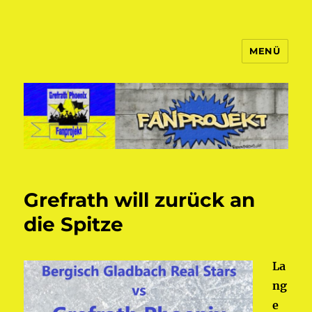
MENÜ
Fanprojekt Phoenixfans
Grefrath will zurück an
die Spitze
La
ng
e