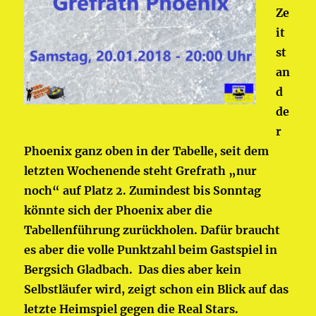
Ze
it
st
an
d
de
r
Phoenix ganz oben in der Tabelle, seit dem
letzten Wochenende steht Grefrath „nur
noch“ auf Platz 2. Zumindest bis Sonntag
könnte sich der Phoenix aber die
Tabellenführung zurückholen. Dafür braucht
es aber die volle Punktzahl beim Gastspiel in
Bergsich Gladbach. Das dies aber kein
Selbstläufer wird, zeigt schon ein Blick auf das
letzte Heimspiel gegen die Real Stars.