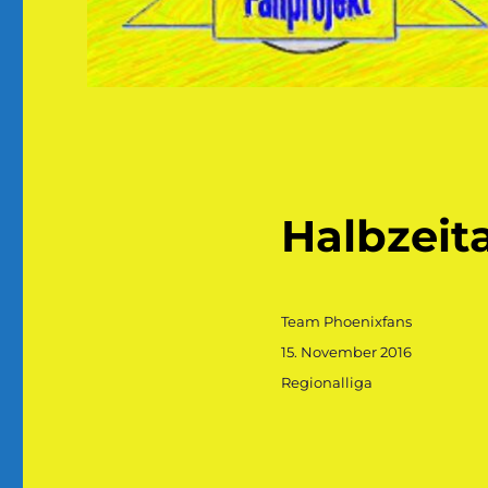
Halbzeit
Autor
Team Phoenixfans
Veröffentlicht
15. November 2016
am
Kategorien
Regionalliga