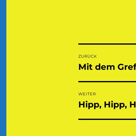
Beitragsnaviga
ZURÜCK
Mit dem Gref
Vorheriger
Beitrag:
WEITER
Hipp, Hipp, 
Nächster
Beitrag: