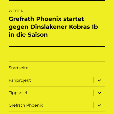
WEITER
Grefrath Phoenix startet
Nächster
Beitrag:
gegen Dinslakener Kobras 1b
in die Saison
Startseite
Unterme
Fanprojekt
öffnen
Unterme
Tippspiel
öffnen
Unterme
Grefrath Phoenix
öffnen