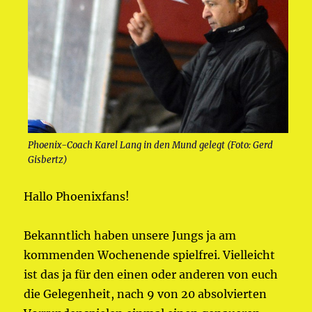
Phoenix-Coach Karel Lang in den Mund gelegt (Foto: Gerd
Gisbertz)
Hallo Phoenixfans!
Bekanntlich haben unsere Jungs ja am
kommenden Wochenende spielfrei. Vielleicht
ist das ja für den einen oder anderen von euch
die Gelegenheit, nach 9 von 20 absolvierten