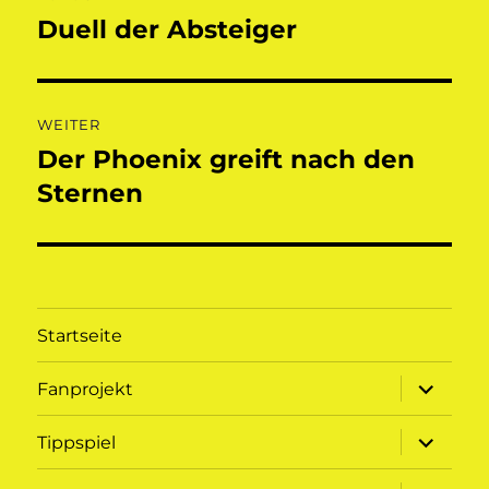
Duell der Absteiger
Vorheriger
Beitrag:
WEITER
Der Phoenix greift nach den
Nächster
Beitrag:
Sternen
Startseite
Unterme
Fanprojekt
öffnen
Unterme
Tippspiel
öffnen