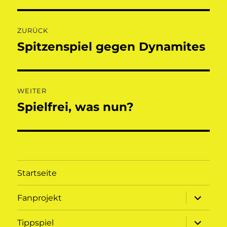
Beitragsnavigation
ZURÜCK
Spitzenspiel gegen Dynamites
Vorheriger
Beitrag:
WEITER
Spielfrei, was nun?
Nächster
Beitrag:
Startseite
Unterme
Fanprojekt
öffnen
Unterme
Tippspiel