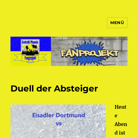
MENÜ
Fanprojekt Phoenixfans
Duell der Absteiger
Heut
e
Aben
d ist