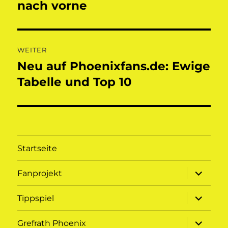
Beitrag:
nach vorne
WEITER
Neu auf Phoenixfans.de: Ewige
Nächster
Beitrag:
Tabelle und Top 10
Startseite
Unterme
Fanprojekt
öffnen
Unterme
Tippspiel
öffnen
Unterme
Grefrath Phoenix