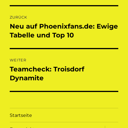
Beitragsnavigation
ZURÜCK
Neu auf Phoenixfans.de: Ewige
Vorheriger
Beitrag:
Tabelle und Top 10
WEITER
Teamcheck: Troisdorf
Nächster
Beitrag:
Dynamite
Startseite
Unterme