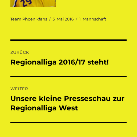
Autor
Veröffentlicht
Kategorien
Team Phoenixfans
3. Mai 2016
1. Mannschaft
am
Beitragsnavigation
ZURÜCK
Regionalliga 2016/17 steht!
Vorheriger
Beitrag:
WEITER
Unsere kleine Presseschau zur
Nächster
Beitrag:
Regionalliga West