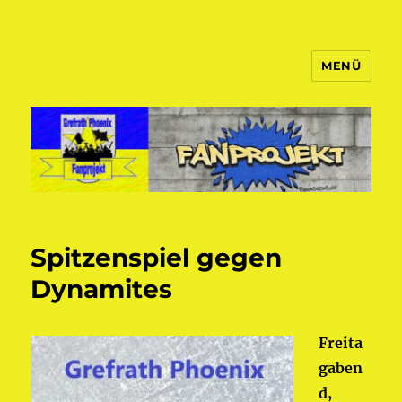
MENÜ
Fanprojekt Phoenixfans
Spitzenspiel gegen
Dynamites
Freita
gaben
d,