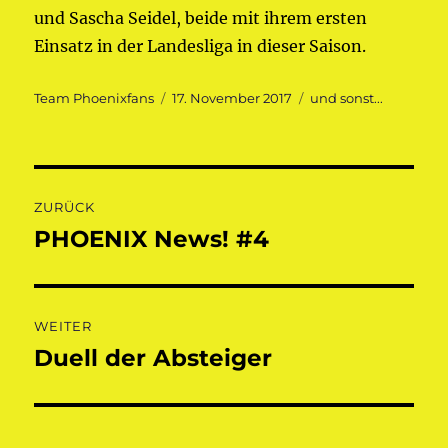
und Sascha Seidel, beide mit ihrem ersten
Einsatz in der Landesliga in dieser Saison.
Autor
Veröffentlicht
Kategorien
Team Phoenixfans
17. November 2017
und sonst...
am
Beitragsnavigation
ZURÜCK
PHOENIX News! #4
Vorheriger
Beitrag:
WEITER
Duell der Absteiger
Nächster
Beitrag: